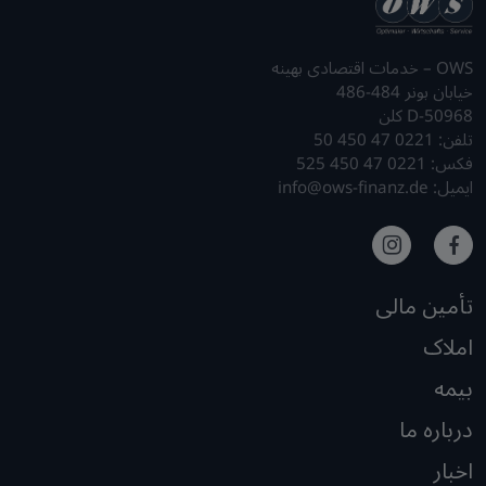
OWS – خدمات اقتصادی بهینه
خیابان بونر 484-486
D-50968 کلن
تلفن: 0221 47 450 50
فکس: 0221 47 450 525
ایمیل: info@ows-finanz.de
تأمین مالی
املاک
بیمه
درباره ما
اخبار