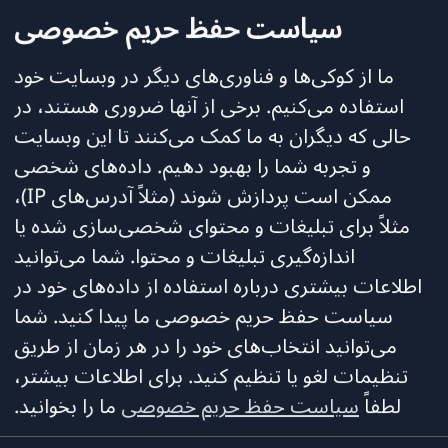
در کنار شما هستیم تا به‌طور ایمن و
سیاست حفظ حریم خصوصی
بی‌دغدغه به خانه جدید خود بروید.
ما از کوکی‌ها و فناوری‌های دیگر در وبسایت خود
تأمین مالی مطب
استفاده می‌کنیم. برخی از آنها ضروری هستند، در
حالی که دیگران به ما کمک می‌کنند تا این وبسایت
برای پزشکان و سایر کارشناسان پزشکی،
و تجربه شما را بهبود دهیم. داده‌های شخصی
راه‌حل‌های مالی تخصصی برای راه‌اندازی
ممکن است پردازش شوند (مثلاً آدرس‌های IP)،
یا به‌روزرسانی مطب ارائه می‌دهیم.
مثلاً برای تبلیغات و محتوای شخصی‌سازی شده یا
کارشناسان ما با نیازها و چالش‌های خاص
02
اندازه‌گیری تبلیغات و محتوا. شما می‌توانید
این حوزه آشنا هستند و با همکاری شما
اطلاعات بیشتری درباره استفاده از داده‌های خود در
برنامه‌های مالی متناسبی توسعه می‌دهند
سیاست حفظ حریم خصوصی ما پیدا کنید. شما
که اهداف حرفه‌ای شما را پشتیبانی کرده
می‌توانید انتخاب‌های خود را در هر زمان از طریق
و مطب شما را در مسیر موفقیت قرار
تنظیمات لغو یا تنظیم کنید.
برای اطلاعات بیشتر،
می‌دهند.
لطفاً
سیاست حفظ حریم خصوصی
ما را بخوانید.
تأمین مالی شرکت