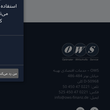
استفاده 
می‌ت
ک
OWS – خدمات اقتصادی بهینه
من رد می‌کن
خیابان بونر 484-486
D-50968 کلن
تلفن: 0221 47 450 50
فکس: 0221 47 450 525
ایمیل: info@ows-finanz.de