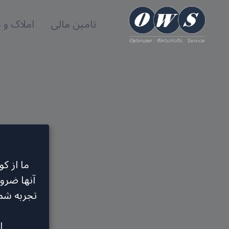
تامین مالی
املاک و
ما از ک
آنها ضرو
تجربه شم
ا