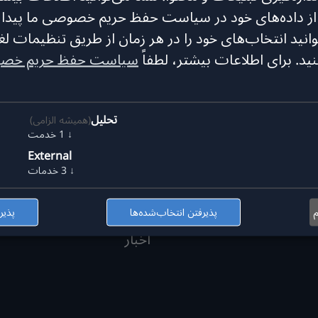
از داده‌های خود در سیاست حفظ حریم خصوصی ما پیدا ک
وانید انتخاب‌های خود را در هر زمان از طریق تنظیمات لغو
نید.
برای اطلاعات بیشتر، لطفاً
سیاست حفظ حریم خص
تحلیل
(همیشه الزامی)
تأمین مالی
↓
1
خدمت
املاک
External
↓
3
خدمات
بیمه
درباره ما
م
پذیرفتن انتخاب‌شده‌ها
پذیر
اخبار